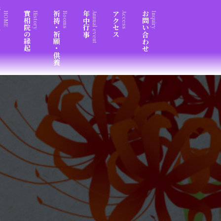
ム
實相院の縁起
祈祷・祈願・供養
年中行事
アクセス
お問い合わせ
HOME
History
Rooms
Annual event
Access
Inquiry