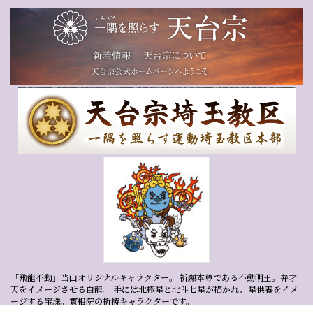
「飛龍不動」当山オリジナルキャラクター。 祈願本尊である不動明王。弁才
天をイメージさせる白龍。 手には北極星と北斗七星が描かれ、星供養をイメ
ージする宝珠。實相院の祈祷キャラクターです。