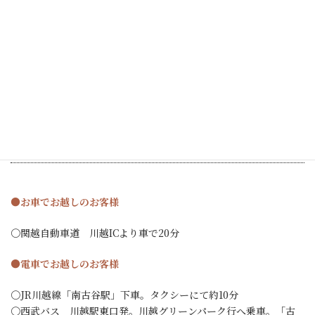
アクセス
●お車でお越しのお客様
〇関越自動車道 川越ICより車で20分
●電車でお越しのお客様
〇JR川越線「南古谷駅」下車。タクシーにて約10分
〇西武バス 川越駅東口発。川越グリーンパーク行へ乗車。「古