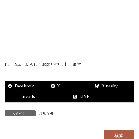
恐れ入ますが直接お寺へご連絡頂きます様、お願い申し上げま
す。
②様々な企業様が、この問い合わせページより営業のご案内を
頂きますが、こちらは祈願・祈祷等に関する専用ページです。
よって、営業の連絡は固くお断り致します。
以上2点、よろしくお願い申し上げます。
Facebook
X
Bluesky
Threads
LINE
お知らせ
カテゴリー
検
索: