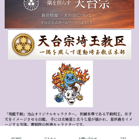
「飛龍不動」当山オリジナルキャラクター。 祈願本尊である不動明王。弁才
天をイメージさせる白龍。 手には北極星と北斗七星が描かれ、星供養をイメ
ージする宝珠。實相院の祈祷キャラクターです。
Copyright © 天台宗 實相院 All Rights Reserved.
HOME
アクセス
お問い合わせ
TEL