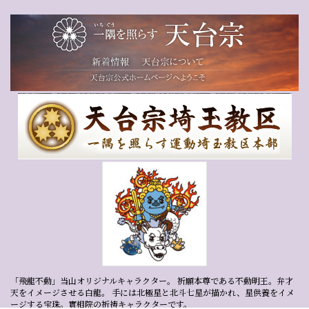
「飛龍不動」当山オリジナルキャラクター。 祈願本尊である不動明王。弁才
天をイメージさせる白龍。 手には北極星と北斗七星が描かれ、星供養をイメ
ージする宝珠。實相院の祈祷キャラクターです。